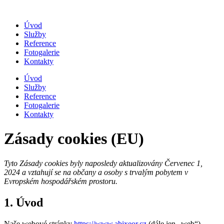
Přejít
k
Úvod
obsahu
Služby
Reference
Fotogalerie
Kontakty
Úvod
Služby
Reference
Fotogalerie
Kontakty
Zásady cookies (EU)
Tyto Zásady cookies byly naposledy aktualizovány Červenec 1,
2024 a vztahují se na občany a osoby s trvalým pobytem v
Evropském hospodářském prostoru.
1. Úvod
Naše webové stránky
https://www.abixeor.cz
(dále jen „web“)