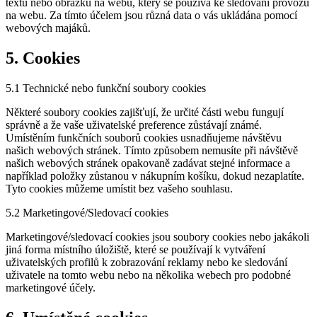
textu nebo obrázku na webu, který se používá ke sledování provozu
na webu. Za tímto účelem jsou různá data o vás ukládána pomocí
webových majáků.
5. Cookies
5.1 Technické nebo funkční soubory cookies
Některé soubory cookies zajišťují, že určité části webu fungují
správně a že vaše uživatelské preference zůstávají známé.
Umístěním funkčních souborů cookies usnadňujeme návštěvu
našich webových stránek. Tímto způsobem nemusíte při návštěvě
našich webových stránek opakovaně zadávat stejné informace a
například položky zůstanou v nákupním košíku, dokud nezaplatíte.
Tyto cookies můžeme umístit bez vašeho souhlasu.
5.2 Marketingové/Sledovací cookies
Marketingové/sledovací cookies jsou soubory cookies nebo jakákoli
jiná forma místního úložiště, které se používají k vytváření
uživatelských profilů k zobrazování reklamy nebo ke sledování
uživatele na tomto webu nebo na několika webech pro podobné
marketingové účely.