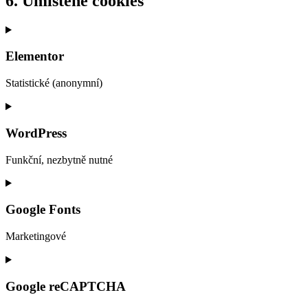
6. Umístěné cookies
Elementor
Statistické (anonymní)
Consent
to
service
WordPress
elementor
Funkční, nezbytně nutné
Consent
to
service
Google Fonts
wordpress
Marketingové
Consent
to
service
Google reCAPTCHA
google-