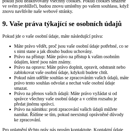
pokud jsou deaktivovány všechny cookies. Pokud cookies smažete
ve svém prohlížeči, budou znovu umístěny po vašem souhlasu, když
znovu navštívíte naše webové stránky.
9. Vaše práva týkající se osobních údajů
Pokud jde o vaše osobní údaje, máte následující práva:
Máte právo vědět, proč jsou vaše osobní údaje potřebné, co se
s nimi stane a jak dlouho budou uchovány.
Právo na přístup: Máte právo na přístup k vašim osobním
údajům, které jsou nám známy.
Právo na opravu: Máte právo doplnit, opravit, odstranit nebo
zablokovat vaše osobní údaje, kdykoli budete chtít.
Pokud nám udělíte souhlas se zpracováním vašich údajů, máte
právo tento souhlas odvolat a nechat vaše osobní údaje
smazat.
Právo na přenos vašich údajů: Máte právo vyžádat si od
správce všechny vaše osobní údaje a v celém rozsahu je
předat jinému správci.
Právo na námitku: proti zpracování vašich údajů můžete
namítat. Řídíme se tím, pokud neexistují oprávněné důvody
ke zpracování.
Pro uplatnění těchto práv nás prosím kontaktujte. Kontaktní údaje