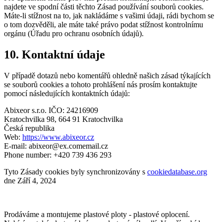
najdete ve spodní části těchto Zásad používání souborů cookies.
Máte-li stížnost na to, jak nakládáme s vašimi údaji, rádi bychom se
o tom dozvěděli, ale máte také právo podat stížnost kontrolnímu
orgánu (Úřadu pro ochranu osobních údajů).
10. Kontaktní údaje
V případě dotazů nebo komentářů ohledně našich zásad týkajících
se souborů cookies a tohoto prohlášení nás prosím kontaktujte
pomocí následujících kontaktních údajů:
Abixeor s.r.o. IČO: 24216909
Kratochvilka 98, 664 91 Kratochvilka
Česká republika
Web:
https://www.abixeor.cz
E-mail:
abixeor@
ex.com
email.cz
Phone number: +420 739 436 293
Tyto Zásady cookies byly synchronizovány s
cookiedatabase.org
dne Září 4, 2024
Prodáváme a montujeme plastové ploty - plastové oplocení.