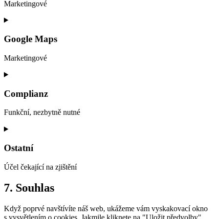
fonts
Marketingové
Consent
to
service
Google Maps
google-
recaptcha
Marketingové
Consent
to
service
Complianz
google-
maps
Funkční, nezbytně nutné
Consent
to
service
Ostatní
complianz
Účel čekající na zjištění
Consent
7. Souhlas
to
service
Když poprvé navštívíte náš web, ukážeme vám vyskakovací okno
ostatní
s vysvětlením o cookies. Jakmile kliknete na "Uložit předvolby",