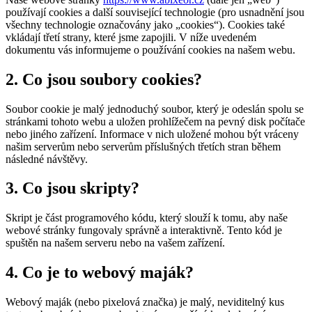
používají cookies a další související technologie (pro usnadnění jsou
všechny technologie označovány jako „cookies“). Cookies také
vkládají třetí strany, které jsme zapojili. V níže uvedeném
dokumentu vás informujeme o používání cookies na našem webu.
2. Co jsou soubory cookies?
Soubor cookie je malý jednoduchý soubor, který je odeslán spolu se
stránkami tohoto webu a uložen prohlížečem na pevný disk počítače
nebo jiného zařízení. Informace v nich uložené mohou být vráceny
našim serverům nebo serverům příslušných třetích stran během
následné návštěvy.
3. Co jsou skripty?
Skript je část programového kódu, který slouží k tomu, aby naše
webové stránky fungovaly správně a interaktivně. Tento kód je
spuštěn na našem serveru nebo na vašem zařízení.
4. Co je to webový maják?
Webový maják (nebo pixelová značka) je malý, neviditelný kus